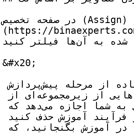
در صفحه تخصیص (Assign) داشبورد [بینااکسپرتز]
https://binaexp)، می‌توانید تصاویر را 
بر اساس تگ‌های اختصاص داده شده به آن‌ها فیلتر کنید.

&#x20;

همچنین می‌توانید با استفاده از مرحله پیش‌پردازش 
فیلتر بر اساس تگ، نسخه‌هایی از زیرمجموعه‌ای از 
تصاویر ایجاد کنید. این ویژگی به شما اجازه می‌دهد که 
تصاویر دارای تگ‌های خاص را از فرآیند آموزش حذف کنید 
یا آن‌ها را الزاماً در آموزش بگنجانید، که 