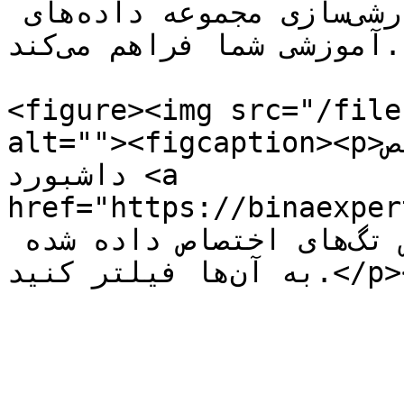
انعطاف‌پذیری بیشتری در سفارشی‌سازی مجموعه داده‌های 
آموزشی شما فراهم می‌کند.

<figure><img src="/file
alt=""><figcaption><p>در صفحه تخصیص (Assign) 
داشبورد <a 
href="https://b">بینااکسپرتز</a>، 
می‌توانید تصاویر را بر اساس تگ‌های اختصاص داده شده 